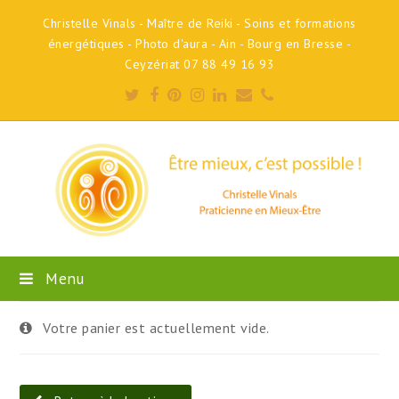
Christelle Vinals - Maître de Reiki - Soins et formations
énergétiques - Photo d'aura - Ain - Bourg en Bresse -
Ceyzériat 07 88 49 16 93
Twitter
Facebook
Pinterest
Instagram
LinkedIn
Email
Phone
Menu
Votre panier est actuellement vide.