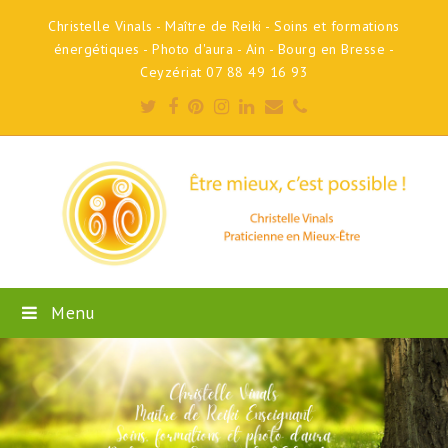
Christelle Vinals - Maître de Reiki - Soins et formations
énergétiques - Photo d'aura - Ain - Bourg en Bresse -
Ceyzériat 07 88 49 16 93
Twitter
Facebook
Pinterest
Instagram
LinkedIn
Email
Phone
Menu