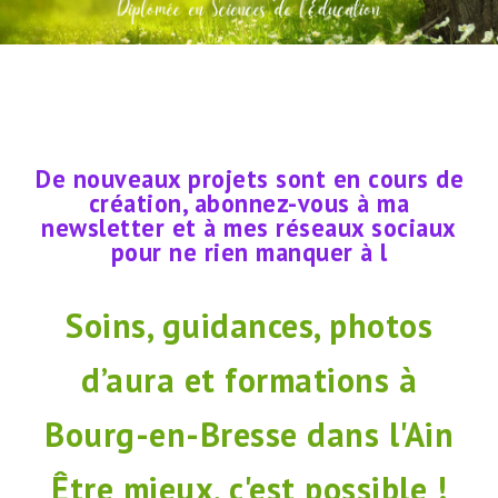
De
De nouveaux projets sont en cours de
nouveaux
création, abonnez-vous à ma
projets
newsletter et à mes réseaux sociaux
sont
pour ne rien manquer à la rentrée !
en
cours
Soins, guidances, photos
de
création,
abonnez-
d’aura et formations à
vous
à
Bourg-en-Bresse dans l'Ain
ma
newsletter
Être mieux, c'est possible !
et