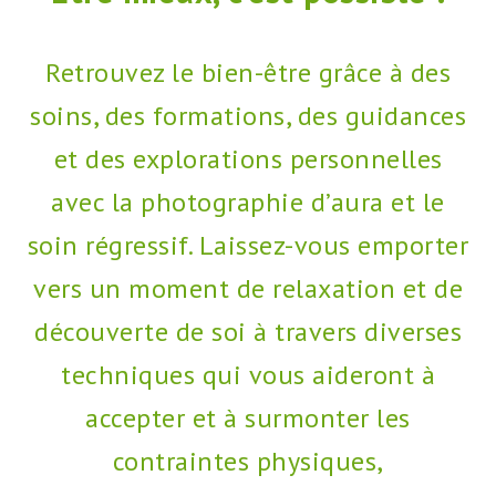
à
mes
réseaux
Retrouvez le bien-être grâce à des
sociaux
soins, des formations, des guidances
pour
ne
et des explorations personnelles
rien
manquer
avec la photographie d’aura et le
à
la
soin régressif. Laissez-vous emporter
rentrée
vers un moment de relaxation et de
!
découverte de soi à travers diverses
techniques qui vous aideront à
accepter et à surmonter les
contraintes physiques,