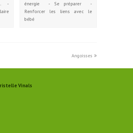
c. -
énergie - Se préparer -
aire
Renforcer les liens avec le
bébé
next
Angoisses
post:
ristelle Vinals