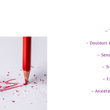
– 
– Douleurs é
– Sens
– T
– F
– Anxiété