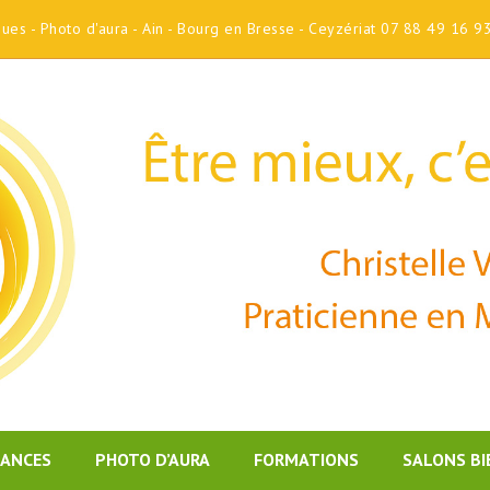
iques - Photo d'aura - Ain - Bourg en Bresse - Ceyzériat 07 88 49 16 9
DANCES
PHOTO D’AURA
FORMATIONS
SALONS BI