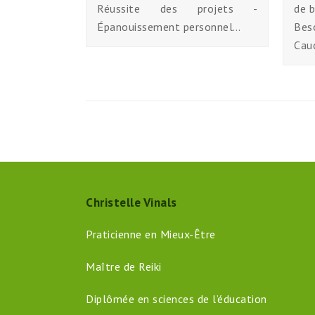
Réussite des projets -
de b
Épanouissement personnel…
Beso
Cau
Christelle Vinals
Praticienne en Mieux-Être
Maître de Reiki
Diplômée en sciences de l’éducation