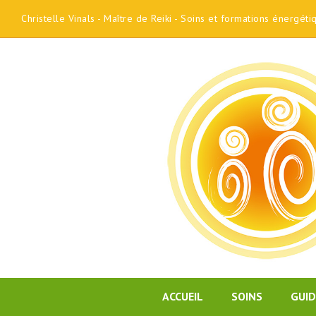
Christelle Vinals - Maître de Reiki - Soins et formations énergét
ACCUEIL
SOINS
GUI