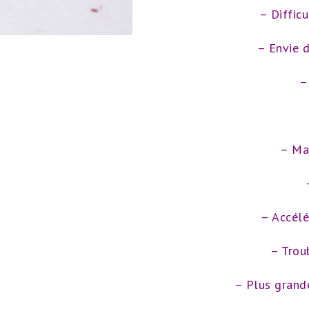
– Difficu
– Envie d
–
– Mau
– Accélé
– Trou
– Plus grand