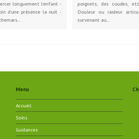
ercer longuement l’enfant -
poignets, des coudes, et
in d’une présence la nuit -
Douleur ou raideur articul
chemars…
survenant au…
Menu
Ch
Accueil
Soins
Guidances