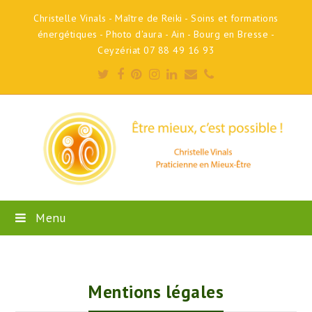
Christelle Vinals - Maître de Reiki - Soins et formations
énergétiques - Photo d'aura - Ain - Bourg en Bresse -
Ceyzériat 07 88 49 16 93
Twitter
Facebook
Pinterest
Instagram
LinkedIn
Email
Phone
Menu
Mentions légales