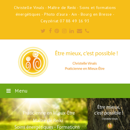
Christelle Vinals - Maître de Reiki - Soins et formations
énergétiques - Photo d'aura - Ain - Bourg en Bresse -
Ceyzériat 07 88 49 16 93
Twitter
Facebook
Pinterest
Instagram
LinkedIn
Email
Phone
Menu