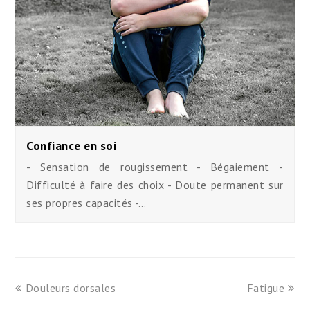
Confiance en soi
- Sensation de rougissement - Bégaiement -
Difficulté à faire des choix - Doute permanent sur
ses propres capacités -…
previous
next
Douleurs dorsales
Fatigue
post:
post: