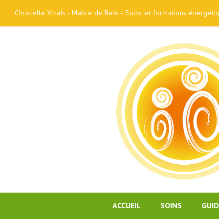
Christelle Vinals - Maître de Reiki - Soins et formations énergét
ACCUEIL
SOINS
GUI