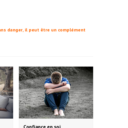
sans danger, il peut être un complément
Confiance en soi