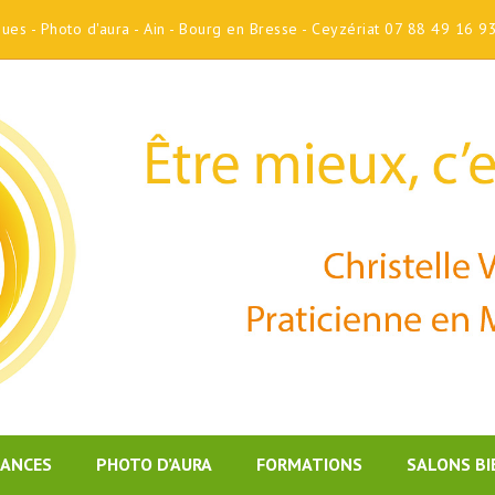
iques - Photo d'aura - Ain - Bourg en Bresse - Ceyzériat 07 88 49 16 9
DANCES
PHOTO D’AURA
FORMATIONS
SALONS BI