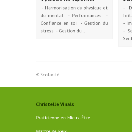
- Harmonisation du physique et
- D
du mental - Performances -
Irri
Confiance en soi - Gestion du
- Im
stress - Gestion du…
- S
Sen
previous
Scolarité
post:
Christelle Vinals
Praticienne en Mieux-Être
Maître de Reiki