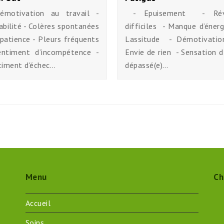
émotivation au travail -
- Epuisement - Réve
tabilité - Colères spontanées
difficiles - Manque d’éner
patience - Pleurs fréquents
Lassitude - Démotivati
entiment d’incompétence -
Envie de rien - Sensation d
timent d'échec…
dépassé(e)…
Menu
Ch
Accueil
Soins