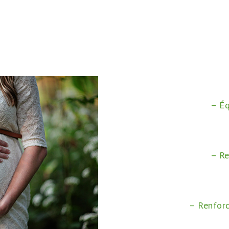
– Éq
– Re
– Renforc