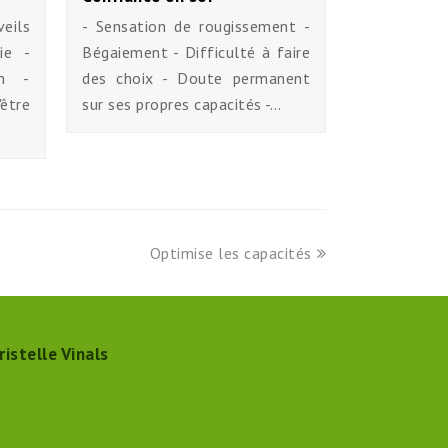
ils
- Sensation de rougissement -
gie -
Bégaiement - Difficulté à faire
on -
des choix - Doute permanent
'être
sur ses propres capacités -…
next
Optimise les capacités
post:
ristelle Vinals