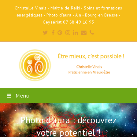
Christelle Vinals - Maître de Reiki - Soins et formations
énergétiques - Photo d'aura - Ain - Bourg en Bresse -
Ceyzériat 07 88 49 16 93
Twitter
Facebook
Pinterest
Instagram
LinkedIn
Email
Phone
Menu
Photo d'aura : découvrez
votre potentiel !