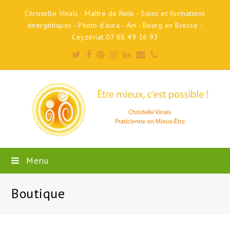
Christelle Vinals - Maître de Reiki - Soins et formations
énergétiques - Photo d'aura - Ain - Bourg en Bresse -
Ceyzériat 07 88 49 16 93
Twitter
Facebook
Pinterest
Instagram
LinkedIn
Email
Phone
Menu
Boutique