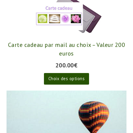
sur
la
page
du
produit
Carte cadeau par mail au choix – Valeur 200
euros
200.00
€
Ce
Choix des options
produit
a
plusieurs
variations.
Les
options
peuvent