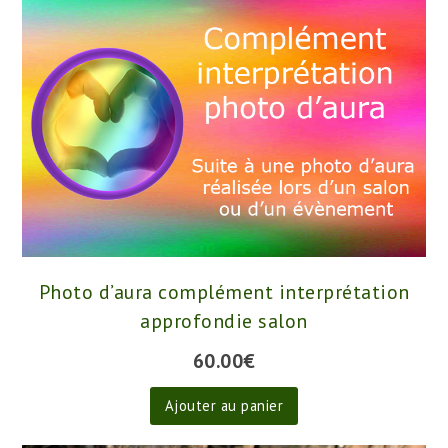
plusieurs
variations.
Les
options
peuvent
être
choisies
sur
la
page
du
Photo d’aura complément interprétation
produit
approfondie salon
60.00
€
Ajouter au panier