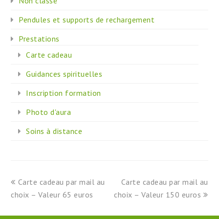
Non classé
peuvent
être
Pendules et supports de rechargement
choisies
Prestations
sur
Carte cadeau
la
page
Guidances spirituelles
du
Inscription formation
produit
Photo d'aura
Soins à distance
previous
next
Carte cadeau par mail au
Carte cadeau par mail au
post:
post:
choix – Valeur 65 euros
choix – Valeur 150 euros