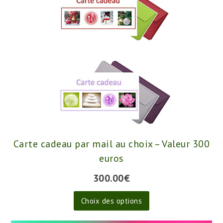
Les
options
peuvent
être
choisies
sur
la
page
du
produit
Carte cadeau par mail au choix – Valeur 300
euros
300.00
€
Ce
Choix des options
produit
a