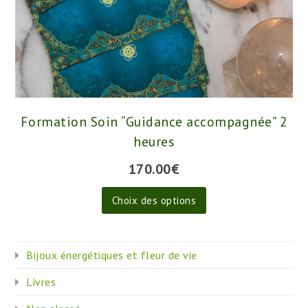
du
produit
Formation Soin “Guidance accompagnée” 2
heures
170.00
€
Ce
Choix des options
produit
a
plusieurs
Bijoux énergétiques et fleur de vie
variations.
Les
Livres
options