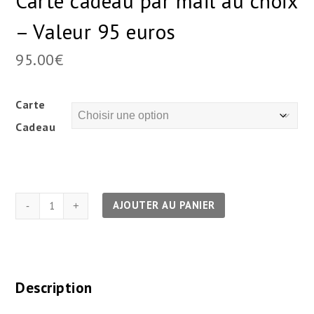
Carte cadeau par mail au choix
– Valeur 95 euros
95.00
€
Carte
Cadeau
quantité
AJOUTER AU PANIER
de
Carte
cadeau
par
Description
mail
au