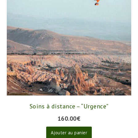
être
choisies
sur
la
page
du
produit
Soins à distance – “Urgence”
160.00
€
Ajouter au panier