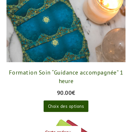
Formation Soin “Guidance accompagnée” 1
heure
90.00
€
Ce
Choix des options
produit
a
plusieurs
variations.