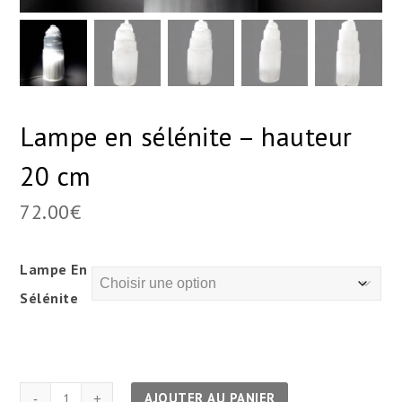
Lampe en sélénite – hauteur
20 cm
72.00
€
Lampe En
Sélénite
quantité
AJOUTER AU PANIER