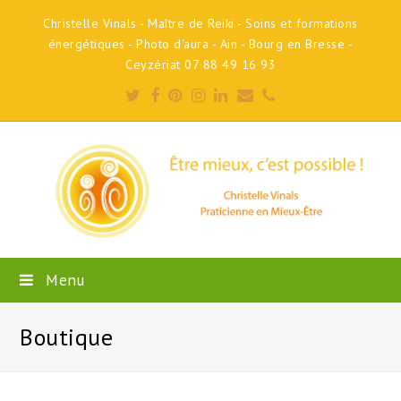
Christelle Vinals - Maître de Reiki - Soins et formations
énergétiques - Photo d'aura - Ain - Bourg en Bresse -
Ceyzériat 07 88 49 16 93
Twitter
Facebook
Pinterest
Instagram
LinkedIn
Email
Phone
Menu
Boutique