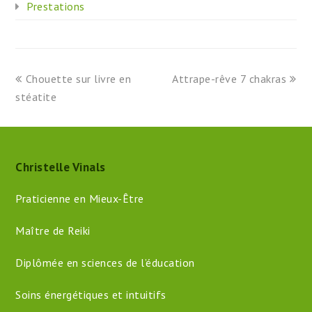
Prestations
previous
next
Chouette sur livre en
Attrape-rêve 7 chakras
post:
post:
stéatite
Christelle Vinals
Praticienne en Mieux-Être
Maître de Reiki
Diplômée en sciences de l’éducation
Soins énergétiques et intuitifs