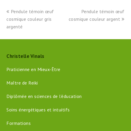
previous
next
Pendule témoin œuf
Pendule témoin œuf
post:
post:
cosmique couleur gris
cosmique couleur argent
argenté
Christelle Vinals
Praticienne en Mieux-Être
Maître de Reiki
Diplômée en sciences de l’éducation
Soins énergétiques et intuitifs
Formations