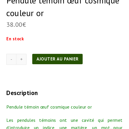
Pendule témoin œuf cosmique
couleur or
38.00
€
En stock
quantité
AJOUTER AU PANIER
de
Pendule
témoin
œuf
Description
cosmique
couleur
Pendule témoin œuf cosmique couleur or
or
Les pendules témoins ont une cavité qui permet
d’introduire un indice, une matière, un mot…pour