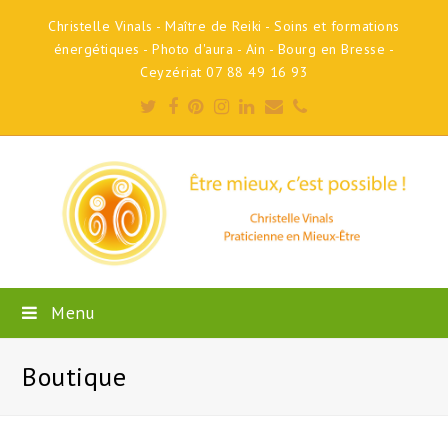
Christelle Vinals - Maître de Reiki - Soins et formations
énergétiques - Photo d'aura - Ain - Bourg en Bresse -
Ceyzériat 07 88 49 16 93
Twitter
Facebook
Pinterest
Instagram
LinkedIn
Email
Phone
Menu
Boutique