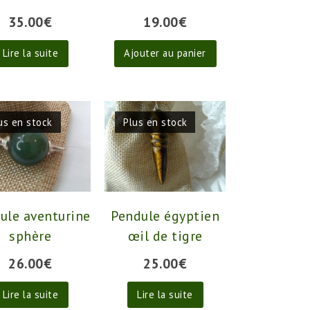
35.00
€
19.00
€
Lire la suite
Ajouter au panier
us en stock
Plus en stock
ule aventurine
Pendule égyptien
sphère
œil de tigre
26.00
€
25.00
€
Lire la suite
Lire la suite