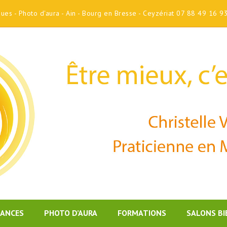
iques - Photo d'aura - Ain - Bourg en Bresse - Ceyzériat 07 88 49 16 9
DANCES
PHOTO D’AURA
FORMATIONS
SALONS BI