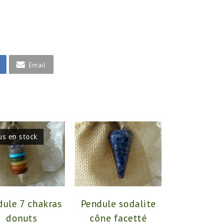
Email
us en stock
dule 7 chakras
Pendule sodalite
donuts
cône facetté