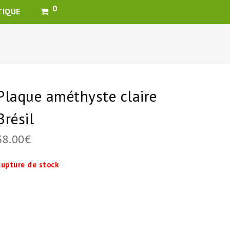
0
TIQUE
Plaque améthyste claire
Brésil
38.00
€
upture de stock