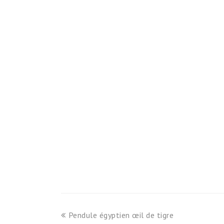
previous
Pendule égyptien œil de tigre