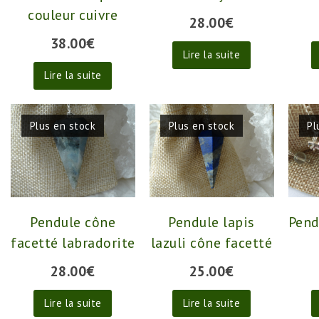
couleur cuivre
28.00
€
38.00
€
Lire la suite
Lire la suite
Plus en stock
Plus en stock
Pl
Pendule cône
Pendule lapis
Pend
facetté labradorite
lazuli cône facetté
28.00
€
25.00
€
Lire la suite
Lire la suite