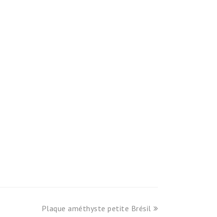
next
Plaque améthyste petite Brésil