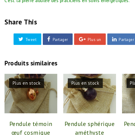
C’est la pierre adulée des praticiens en soins énergétiques.
Share This
Tweet
Partager
Plus un
Partager
Produits similaires
Plus en stock
Plus en stock
Pl
Pendule témoin
Pendule sphérique
Pen
œuf cosmique
améthyste