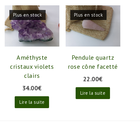
Plus en stock
Plus en stock
Améthyste
Pendule quartz
cristaux violets
rose cône facetté
clairs
22.00
€
34.00
€
Lire la suite
Lire la suite