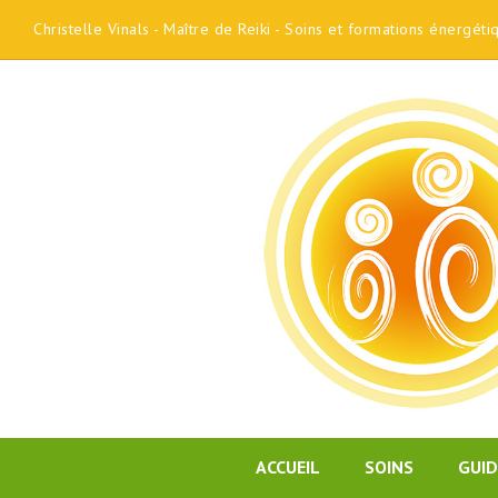
Christelle Vinals - Maître de Reiki - Soins et formations énergét
ACCUEIL
SOINS
GUI