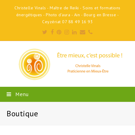
Christelle Vinals - Maître de Reiki - Soins et formations
énergétiques - Photo d'aura - Ain - Bourg en Bresse -
Ceyzériat 07 88 49 16 93
Twitter
Facebook
Pinterest
Instagram
LinkedIn
Email
Phone
Menu
Boutique