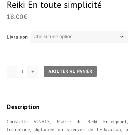
Reiki En toute simplicité
18.00
€
Livraison
quantité
AJOUTER AU PANIER
de
Reiki
En
toute
Description
simplicité
Christelle VINALS, Maitre de Reiki Enseignant,
formatrice, diplômée en Sciences de l’Education, a