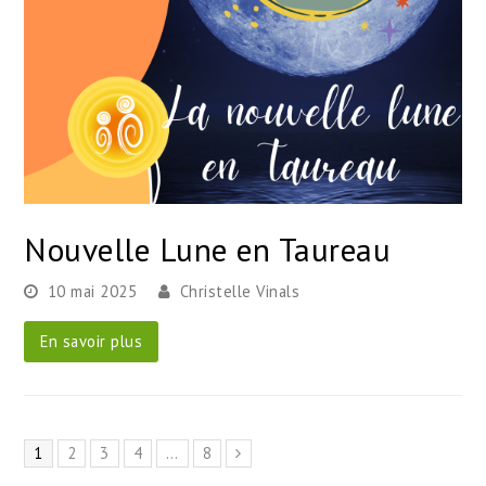
Nouvelle Lune en Taureau
10 mai 2025
Christelle Vinals
En savoir plus
Page
Page
Page
Page
Page
1
2
3
4
…
8
Suivant