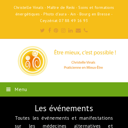
Christelle Vinals - Maître de Reiki - Soins et formations
énergétiques - Photo d'aura - Ain - Bourg en Bresse -
Ceyzériat 07 88 49 16 93
Twitter
Facebook
Pinterest
Instagram
LinkedIn
Email
Phone
Menu
Les événements
Toutes les événements et manifestations
sur les médecines alternatives et