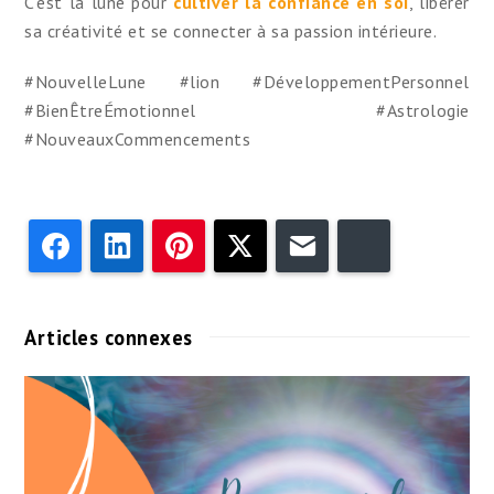
C’est la lune pour
cultiver la confiance en soi
, libérer
sa créativité et se connecter à sa passion intérieure.
#NouvelleLune #lion #DéveloppementPersonnel
#BienÊtreÉmotionnel #Astrologie
#NouveauxCommencements
Facebook
LinkedIn
Pinterest
Twitter
Email
Bluesky
Articles connexes