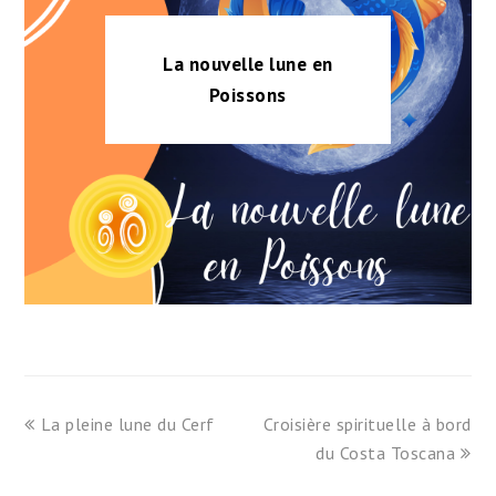
La nouvelle lune en
Poissons
previous
next
La pleine lune du Cerf
Croisière spirituelle à bord
post:
post:
du Costa Toscana