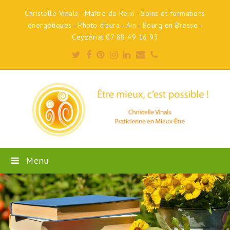
Christelle Vinals - Maître de Reiki - Soins et formations
énergétiques - Photo d'aura - Ain - Bourg en Bresse -
Ceyzériat 07 88 49 16 93
Twitter
Facebook
Pinterest
Instagram
LinkedIn
Email
Phone
Menu