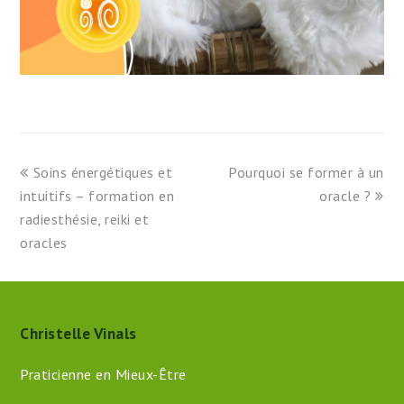
previous
next
Soins énergétiques et
Pourquoi se former à un
post:
post:
intuitifs – formation en
oracle ?
radiesthésie, reiki et
oracles
Christelle Vinals
Praticienne en Mieux-Être