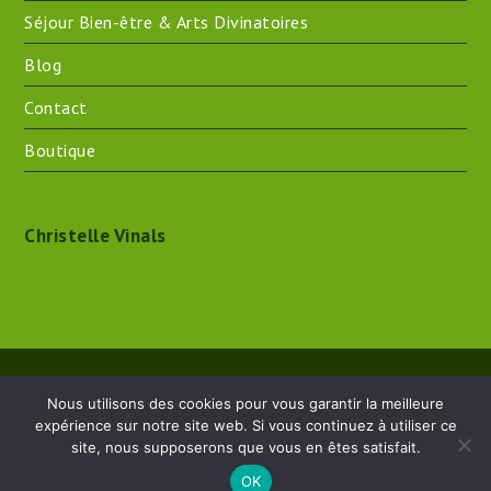
Séjour Bien-être & Arts Divinatoires
Blog
Contact
Boutique
Christelle Vinals
Crée en 2017 - 2026 - Christelle Vinals - Praticienne en
Nous utilisons des cookies pour vous garantir la meilleure
Mieux - Être
copyright -
Mentions légales
expérience sur notre site web. Si vous continuez à utiliser ce
site, nous supposerons que vous en êtes satisfait.
Ce site est protégé par reCAPTCHA et Google.
Politique de
confidentialité Google
et
Conditions d'utilisation
OK