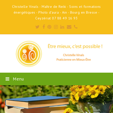
Christelle Vinals - Maître de Reiki - Soins et formations
énergétiques - Photo d'aura - Ain - Bourg en Bresse -
Ceyzériat 07 88 49 16 93
Twitter
Facebook
Pinterest
Instagram
LinkedIn
Email
Phone
Menu