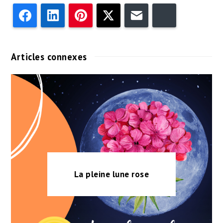
Facebook
LinkedIn
Pinterest
Twitter
Email
Bluesky
Articles connexes
La pleine lune rose