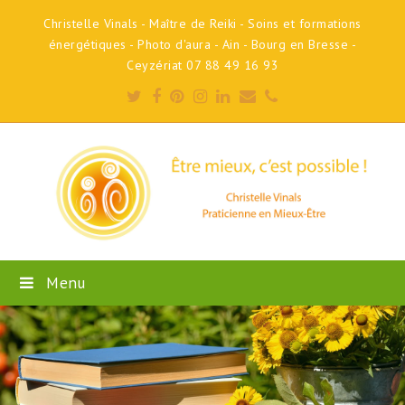
Christelle Vinals - Maître de Reiki - Soins et formations
énergétiques - Photo d'aura - Ain - Bourg en Bresse -
Ceyzériat 07 88 49 16 93
Twitter
Facebook
Pinterest
Instagram
LinkedIn
Email
Phone
Menu