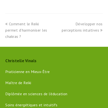
previous
next
Comment le Reiki
Développer nos
post:
post:
permet d’harmoniser les
perceptions intuitives
chakras ?
Christelle Vinals
Praticienne en Mieux-Être
Maître de Reiki
Diplômée en sciences de l’éducation
Soins énergétiques et intuitifs