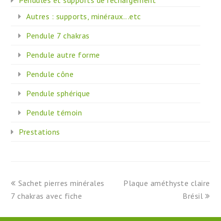
Autres : supports, minéraux...etc
Pendule 7 chakras
Pendule autre forme
Pendule cône
Pendule sphérique
Pendule témoin
Prestations
previous
next
Sachet pierres minérales
Plaque améthyste claire
post:
post:
7 chakras avec fiche
Brésil