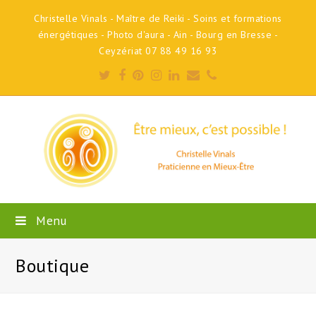
Christelle Vinals - Maître de Reiki - Soins et formations
énergétiques - Photo d'aura - Ain - Bourg en Bresse -
Ceyzériat 07 88 49 16 93
Twitter
Facebook
Pinterest
Instagram
LinkedIn
Email
Phone
Menu
Boutique