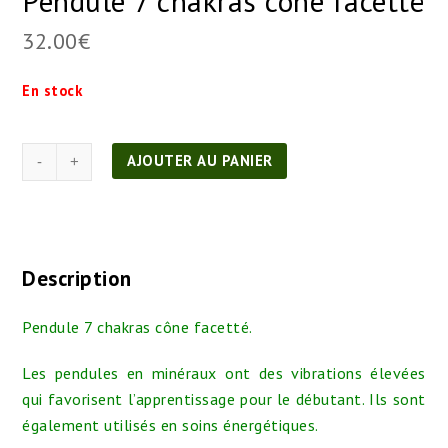
Pendule 7 chakras cône facetté
32.00
€
En stock
quantité
AJOUTER AU PANIER
de
Pendule
7
chakras
Description
cône
facetté
Pendule 7 chakras cône facetté.
Les pendules en minéraux ont des vibrations élevées
qui favorisent l’apprentissage pour le débutant. Ils sont
également utilisés en soins énergétiques.