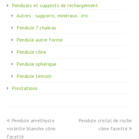
Pendules et supports de rechargement
Autres : supports, minéraux...etc
Pendule 7 chakras
Pendule autre forme
Pendule cône
Pendule sphérique
Pendule témoin
Prestations
previous
next
Pendule améthyste
Pendule cristal de roche
post:
post:
violette blanche cône
cône facetté
facetté