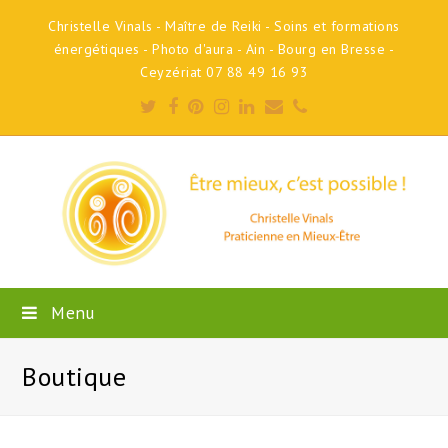
Christelle Vinals - Maître de Reiki - Soins et formations
énergétiques - Photo d'aura - Ain - Bourg en Bresse -
Ceyzériat 07 88 49 16 93
Twitter
Facebook
Pinterest
Instagram
LinkedIn
Email
Phone
Menu
Boutique