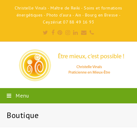
Christelle Vinals - Maître de Reiki - Soins et formations
énergétiques - Photo d'aura - Ain - Bourg en Bresse -
Ceyzériat 07 88 49 16 93
Twitter
Facebook
Pinterest
Instagram
LinkedIn
Email
Phone
Menu
Boutique