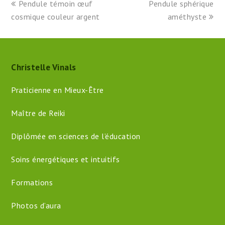
previous
next
Pendule témoin œuf
Pendule sphérique
post:
post:
cosmique couleur argent
améthyste
Christelle Vinals
Praticienne en Mieux-Être
Maître de Reiki
Diplômée en sciences de l’éducation
Soins énergétiques et intuitifs
Formations
Photos d’aura