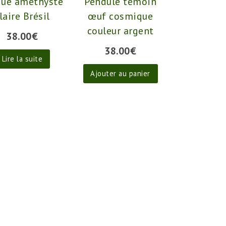
que améthyste
Pendule témoin
laire Brésil
œuf cosmique
couleur argent
38.00
€
38.00
€
Lire la suite
Ajouter au panier