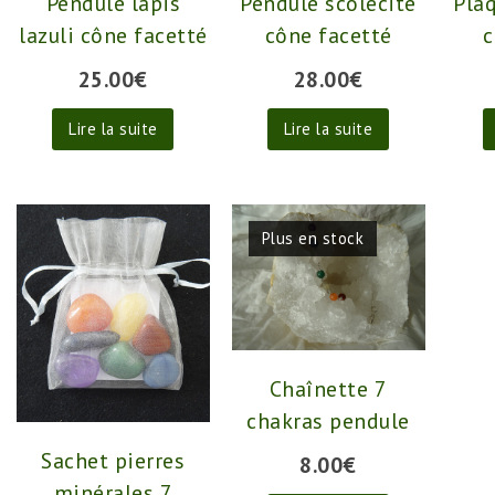
Pendule lapis
Pendule scolécite
Pla
lazuli cône facetté
cône facetté
c
25.00
€
28.00
€
Lire la suite
Lire la suite
Plus en stock
Chaînette 7
chakras pendule
Sachet pierres
8.00
€
minérales 7