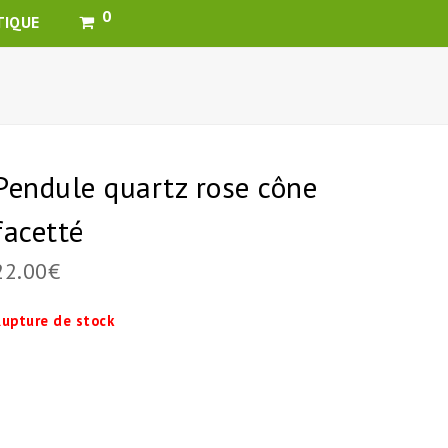
0
TIQUE
Pendule quartz rose cône
facetté
22.00
€
upture de stock