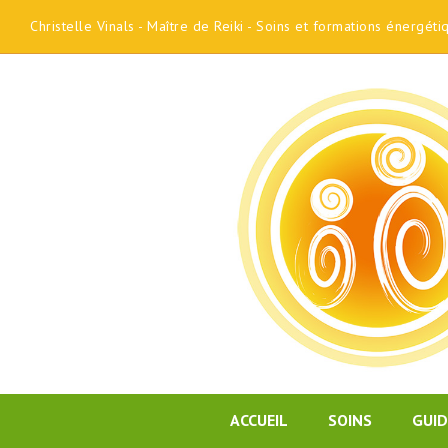
Christelle Vinals - Maître de Reiki - Soins et formations énergét
ACCUEIL
SOINS
GUI