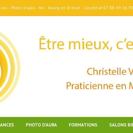
iques - Photo d'aura - Ain - Bourg en Bresse - Ceyzériat 07 88 49 16 9
DANCES
PHOTO D’AURA
FORMATIONS
SALONS BI