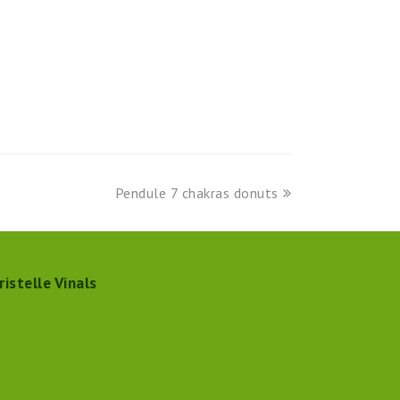
next
Pendule 7 chakras donuts
post:
ristelle Vinals