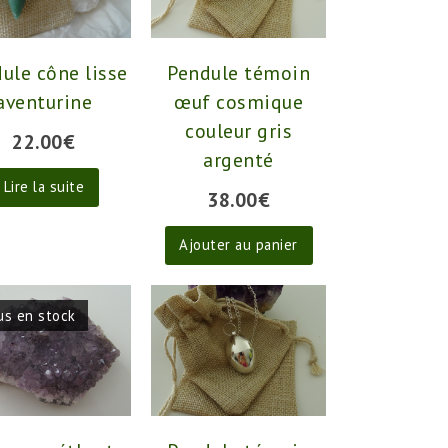
ule cône lisse
Pendule témoin
aventurine
œuf cosmique
couleur gris
22.00
€
argenté
Lire la suite
38.00
€
Ajouter au panier
us en stock