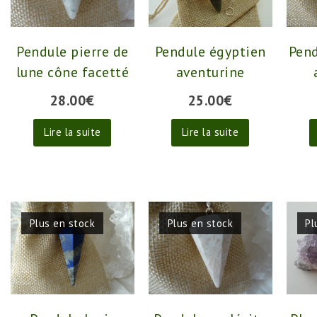
Pendule pierre de
Pendule égyptien
Pend
lune cône facetté
aventurine
28.00
€
25.00
€
Lire la suite
Lire la suite
Plus en stock
Plus en stock
Pl