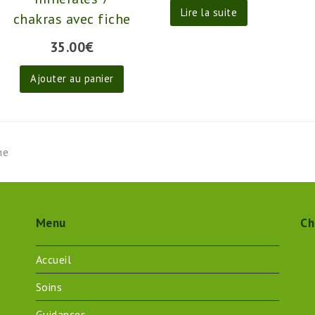
Lire la suite
chakras avec fiche
35.00
€
Ajouter au panier
he
Menu
Ch
Accueil
Soins
Guidances