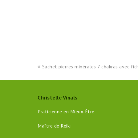
previous
Sachet pierres minérales 7 chakras avec fic
post:
Christelle Vinals
Praticienne en Mieux-Être
Maître de Reiki