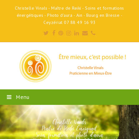
Christelle Vinals - Maître de Reiki - Soins et formations
énergétiques - Photo d'aura - Ain - Bourg en Bresse -
Ceyzériat 07 88 49 16 93
Twitter
Facebook
Pinterest
Instagram
LinkedIn
Email
Phone
Menu