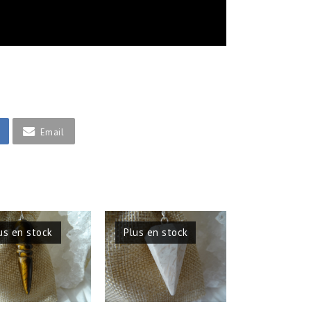
Email
us en stock
Plus en stock