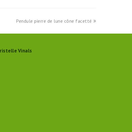
next
Pendule pierre de lune cône facetté
post:
ristelle Vinals