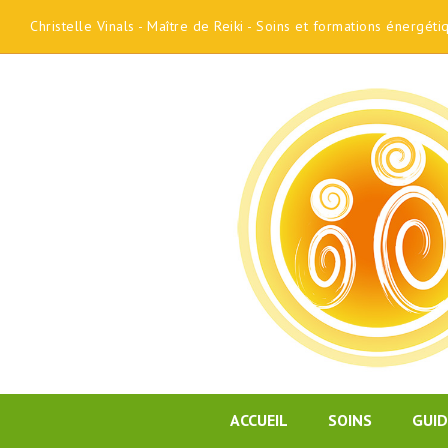
Christelle Vinals - Maître de Reiki - Soins et formations énergét
ACCUEIL
SOINS
GUI