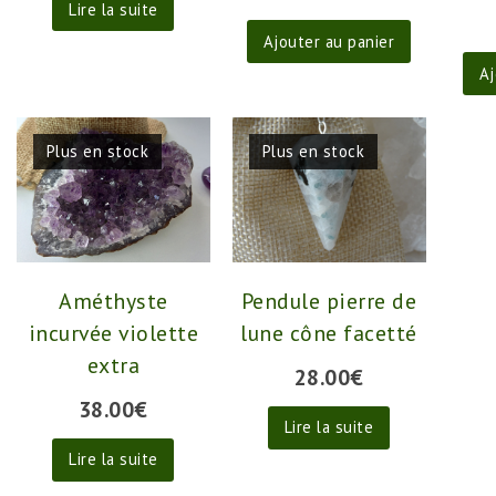
Lire la suite
Ajouter au panier
Aj
Plus en stock
Plus en stock
Améthyste
Pendule pierre de
incurvée violette
lune cône facetté
extra
28.00
€
38.00
€
Lire la suite
Lire la suite