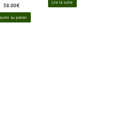
Lire la suite
38.00
€
outer au panier