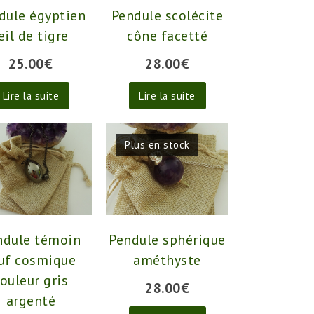
dule égyptien
Pendule scolécite
il de tigre
cône facetté
25.00
€
28.00
€
Lire la suite
Lire la suite
Plus en stock
ndule témoin
Pendule sphérique
uf cosmique
améthyste
ouleur gris
28.00
€
argenté