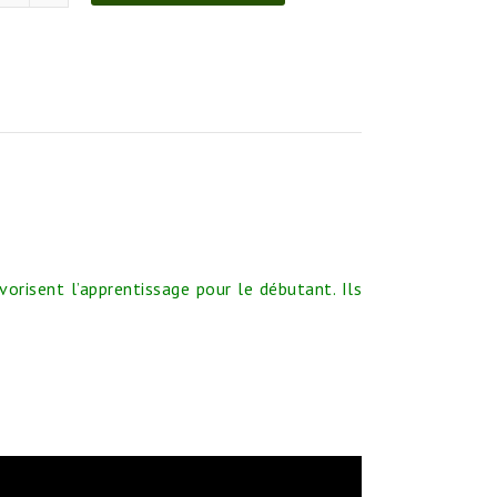
de
Pendule
tourmaline
chaînette
7
chakras
cône
facetté
orisent l’apprentissage pour le débutant. Ils