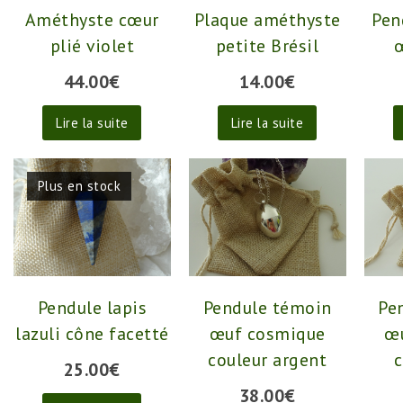
Améthyste cœur
Plaque améthyste
Pen
plié violet
petite Brésil
œ
44.00
€
14.00
€
Lire la suite
Lire la suite
Plus en stock
Pendule lapis
Pendule témoin
Pe
lazuli cône facetté
œuf cosmique
œ
couleur argent
c
25.00
€
38.00
€