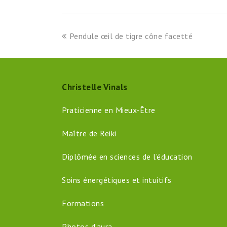
previous
Pendule œil de tigre cône facetté
post:
Christelle Vinals
Praticienne en Mieux-Être
Maître de Reiki
Diplômée en sciences de l’éducation
Soins énergétiques et intuitifs
Formations
Photos d’aura