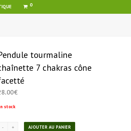
0
TIQUE
Pendule tourmaline
chaînette 7 chakras cône
facetté
28.00
€
n stock
quantité
AJOUTER AU PANIER