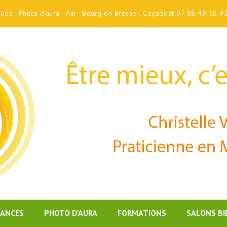
iques - Photo d'aura - Ain - Bourg en Bresse - Ceyzériat 07 88 49 16 9
DANCES
PHOTO D’AURA
FORMATIONS
SALONS BI