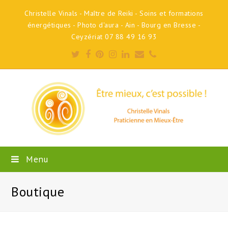
Christelle Vinals - Maître de Reiki - Soins et formations
énergétiques - Photo d'aura - Ain - Bourg en Bresse -
Ceyzériat 07 88 49 16 93
Twitter
Facebook
Pinterest
Instagram
LinkedIn
Email
Phone
Menu
Boutique