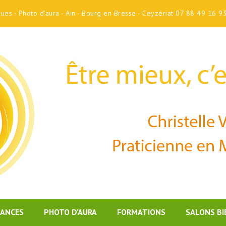
iques - Photo d'aura - Ain - Bourg en Bresse - Ceyzériat 07 88 49 16 9
DANCES
PHOTO D’AURA
FORMATIONS
SALONS BI