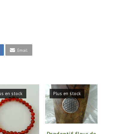
Email
us en stock
Plus en stock
Pendentif fleur de