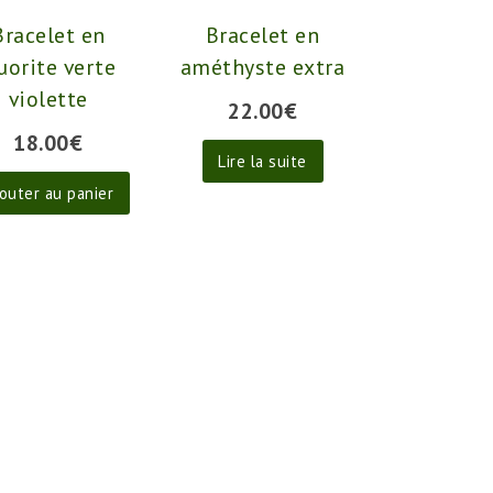
Bracelet en
Bracelet en
uorite verte
améthyste extra
violette
22.00
€
18.00
€
Lire la suite
outer au panier