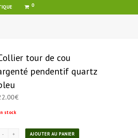
0
TIQUE
Collier tour de cou
argenté pendentif quartz
bleu
22.00
€
n stock
quantité
AJOUTER AU PANIER