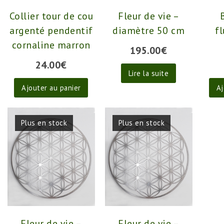
Collier tour de cou
Fleur de vie –
argenté pendentif
diamètre 50 cm
fl
cornaline marron
195.00
€
24.00
€
Lire la suite
Ajouter au panier
Aj
Plus en stock
Plus en stock
Fleur de vie –
Fleur de vie –