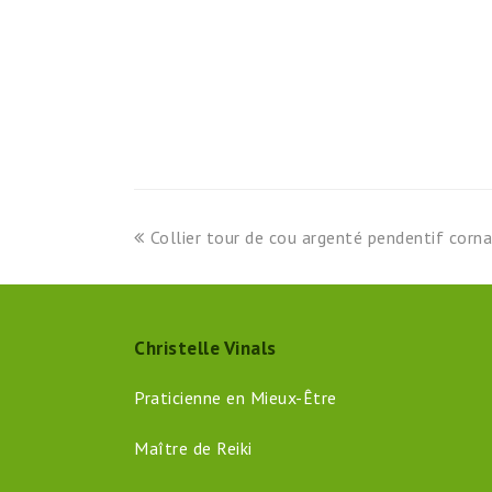
previous
Collier tour de cou argenté pendentif corn
post:
Christelle Vinals
Praticienne en Mieux-Être
Maître de Reiki