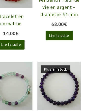
vie en argent –
diamètre 34 mm
Bracelet en
cornaline
68.00
€
14.00
€
Lire la suite
Lire la suite
Plus en stock