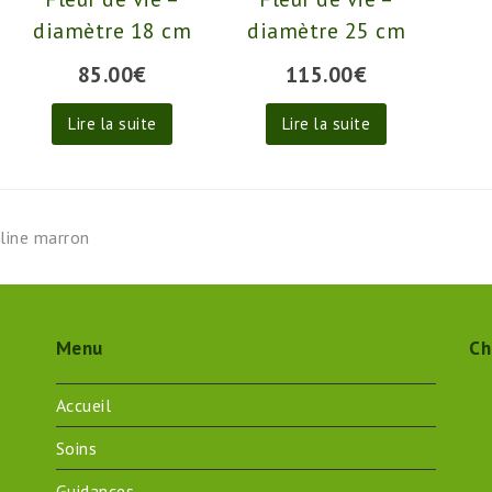
diamètre 18 cm
diamètre 25 cm
85.00
€
115.00
€
Lire la suite
Lire la suite
aline marron
Menu
Ch
Accueil
Soins
Guidances