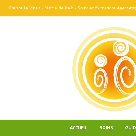
Christelle Vinals - Maître de Reiki - Soins et formations énergét
ACCUEIL
SOINS
GUI