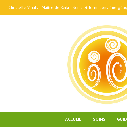
Christelle Vinals - Maître de Reiki - Soins et formations énergét
ACCUEIL
SOINS
GUI