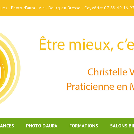
iques - Photo d'aura - Ain - Bourg en Bresse - Ceyzériat 07 88 49 16 9
DANCES
PHOTO D’AURA
FORMATIONS
SALONS BI