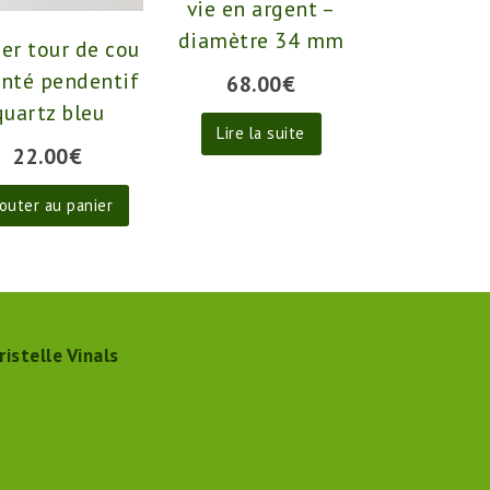
vie en argent –
diamètre 34 mm
ier tour de cou
nté pendentif
68.00
€
quartz bleu
Lire la suite
22.00
€
outer au panier
ristelle Vinals