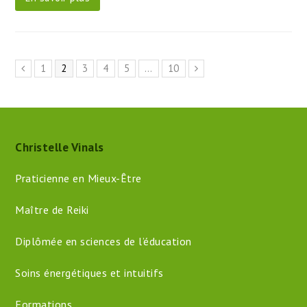
Page
Page
Page
Page
Page
Page
1
2
3
4
5
…
10
Précédent
Suivant
Christelle Vinals
Praticienne en Mieux-Être
Maître de Reiki
Diplômée en sciences de l’éducation
Soins énergétiques et intuitifs
Formations