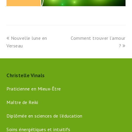
previous
next
Nouvelle lune en
Comment trouver l’amour
post:
post:
Verseau
?
Christelle Vinals
Praticienne en Mieux-Être
Maître de Reiki
Diplômée en sciences de l’éducation
Soins énergétiques et intuitifs