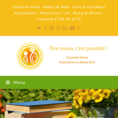
Christelle Vinals - Maître de Reiki - Soins et formations
énergétiques - Photo d'aura - Ain - Bourg en Bresse -
Ceyzériat 07 88 49 16 93
Twitter
Facebook
Pinterest
Instagram
LinkedIn
Email
Phone
Menu