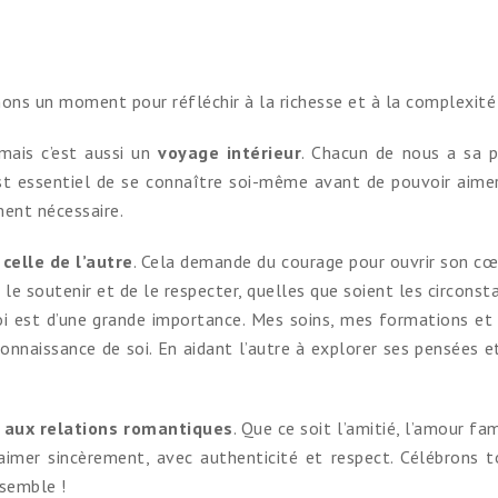
enons un moment pour réfléchir à la richesse et à la complexité
mais c’est aussi un
voyage intérieur
. Chacun de nous a sa p
est essentiel de se connaître soi-même avant de pouvoir aime
ement nécessaire.
celle de l’autre
. Cela demande du courage pour ouvrir son cœu
 le soutenir et de le respecter, quelles que soient les circonst
soi est d’une grande importance. Mes soins, mes formations e
onnaissance de soi. En aidant l’autre à explorer ses pensées 
s aux relations romantiques
. Que ce soit l’amitié, l’amour f
aimer sincèrement, avec authenticité et respect. Célébrons 
nsemble !