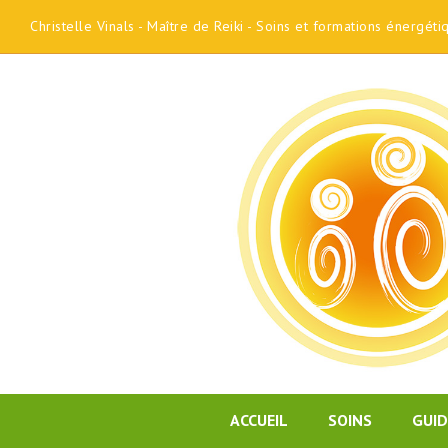
Christelle Vinals - Maître de Reiki - Soins et formations énergét
ACCUEIL
SOINS
GUI