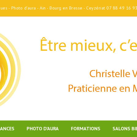
iques - Photo d'aura - Ain - Bourg en Bresse - Ceyzériat 07 88 49 16 9
DANCES
PHOTO D’AURA
FORMATIONS
SALONS BI