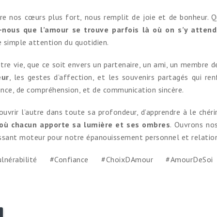
ttre nos cœurs plus fort, nous remplit de joie et de bonheur
-nous que l’amour se trouve parfois là où on s’y atten
 simple attention du quotidien.
otre vie, que ce soit envers un partenaire, un ami, un membre
eur
, les gestes d’affection, et les souvenirs partagés qui ren
ience, de compréhension, et de communication sincère.
ouvrir l’autre dans toute sa profondeur, d’apprendre à le chéri
où chacun apporte sa lumière et ses ombres
. Ouvrons nos
issant moteur pour notre épanouissement personnel et relatio
ulnérabilité #Confiance #ChoixDAmour #AmourDeSoi #