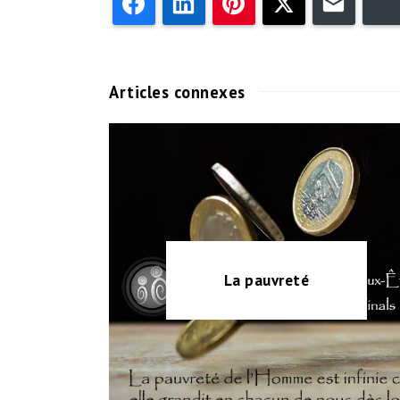
Facebook
LinkedIn
Pinterest
Twitter
Email
Articles connexes
La pauvreté