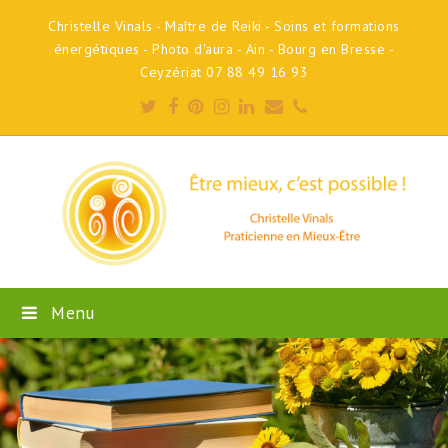
Christelle Vinals - Maître de Reiki - Soins et formations
énergétiques - Photo d'aura - Ain - Bourg en Bresse -
Ceyzériat 07 88 49 16 93
Twitter
Facebook
Pinterest
Instagram
LinkedIn
Email
Phone
Menu