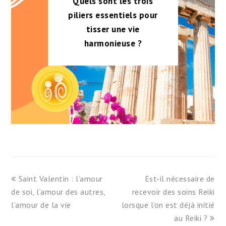
Quels sont les trois
piliers essentiels pour
tisser une vie
harmonieuse ?
previous
next
Saint Valentin : l’amour
Est-il nécessaire de
post:
post:
de soi, l’amour des autres,
recevoir des soins Reiki
l’amour de la vie
lorsque l’on est déjà initié
au Reiki ?