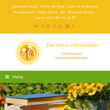
Christelle Vinals - Maître de Reiki - Soins et formations
énergétiques - Photo d'aura - Ain - Bourg en Bresse -
Ceyzériat 07 88 49 16 93
Twitter
Facebook
Pinterest
Instagram
LinkedIn
Email
Phone
Menu