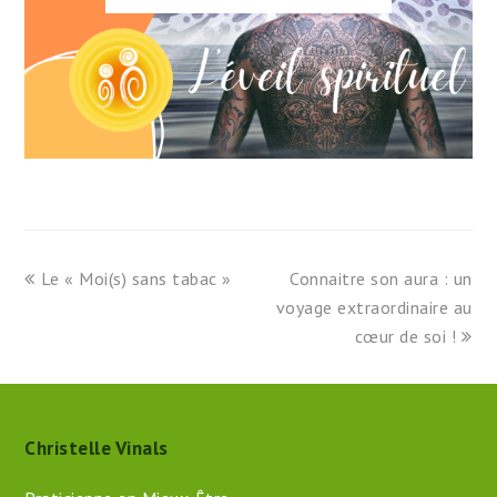
previous
next
Le « Moi(s) sans tabac »
Connaitre son aura : un
post:
post:
voyage extraordinaire au
cœur de soi !
Christelle Vinals