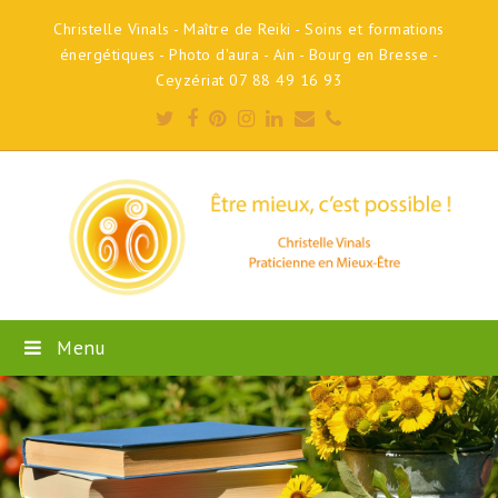
Christelle Vinals - Maître de Reiki - Soins et formations
énergétiques - Photo d'aura - Ain - Bourg en Bresse -
Ceyzériat 07 88 49 16 93
Twitter
Facebook
Pinterest
Instagram
LinkedIn
Email
Phone
Menu