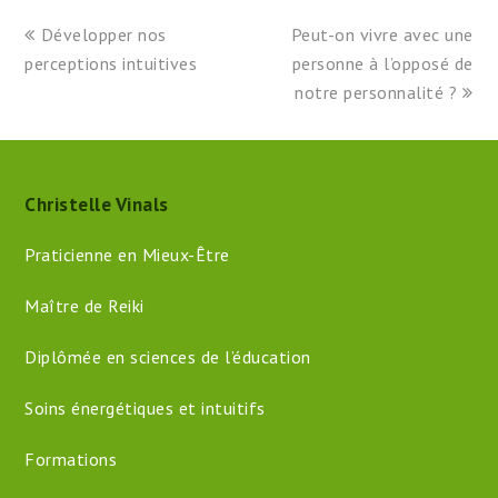
previous
next
Développer nos
Peut-on vivre avec une
post:
post:
perceptions intuitives
personne à l’opposé de
notre personnalité ?
Christelle Vinals
Praticienne en Mieux-Être
Maître de Reiki
Diplômée en sciences de l’éducation
Soins énergétiques et intuitifs
Formations