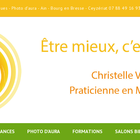
iques - Photo d'aura - Ain - Bourg en Bresse - Ceyzériat 07 88 49 16 9
DANCES
PHOTO D’AURA
FORMATIONS
SALONS BI