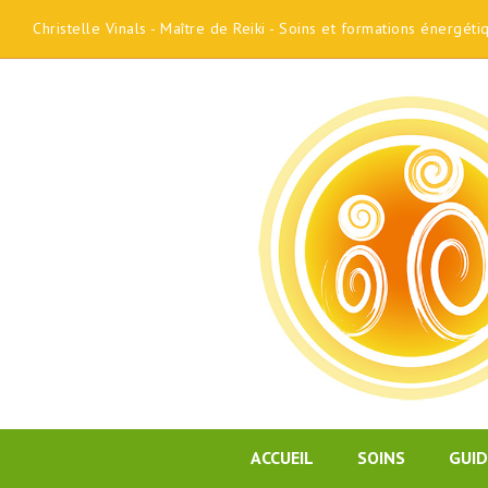
Christelle Vinals - Maître de Reiki - Soins et formations énergét
ACCUEIL
SOINS
GUI