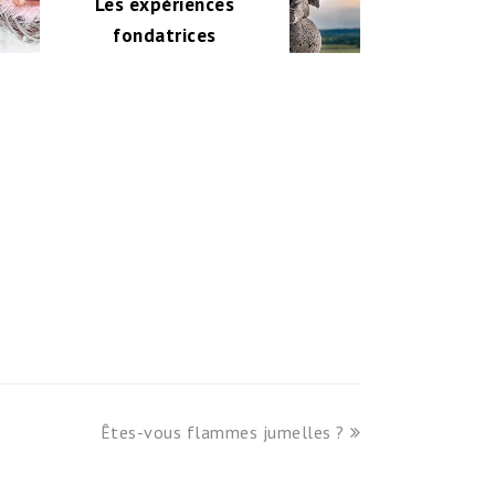
Les expériences
fondatrices
next
Êtes-vous flammes jumelles ?
post: