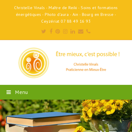
Christelle Vinals - Maître de Reiki - Soins et formations
énergétiques - Photo d'aura - Ain - Bourg en Bresse -
Ceyzériat 07 88 49 16 93
Twitter
Facebook
Pinterest
Instagram
LinkedIn
Email
Phone
Menu