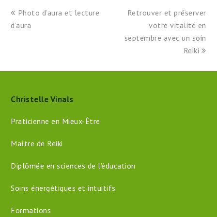
previous
next
Photo d’aura et lecture
Retrouver et préserver
post:
post:
d’aura
votre vitalité en
septembre avec un soin
Reiki
Christelle Vinals
Praticienne en Mieux-Être
Maître de Reiki
Diplômée en sciences de l’éducation
Soins énergétiques et intuitifs
Formations