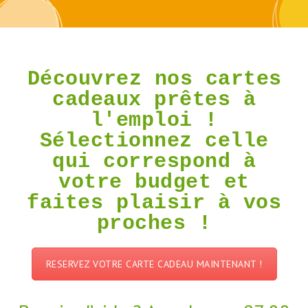
Découvrez
Découvrez nos cartes
nos
cadeaux prêtes à
cartes
l'emploi !
cadeaux
Sélectionnez celle
prêtes
qui correspond à
à
votre budget et
l'emploi
faites plaisir à vos
!
proches !
Sélectionnez
celle
RESERVEZ VOTRE CARTE CADEAU MAINTENANT !
qui
correspond