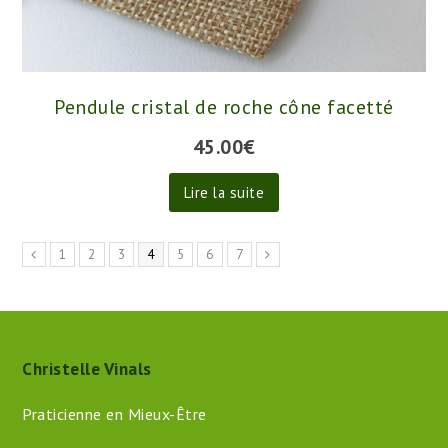
Pendule cristal de roche cône facetté
45.00
€
Lire la suite
1
2
3
4
5
6
7
Christelle Vinals