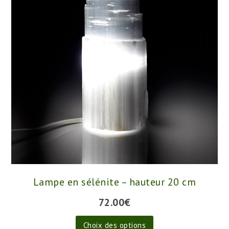
options
peuvent
être
choisies
sur
la
page
du
produit
Lampe en sélénite – hauteur 20 cm
72.00
€