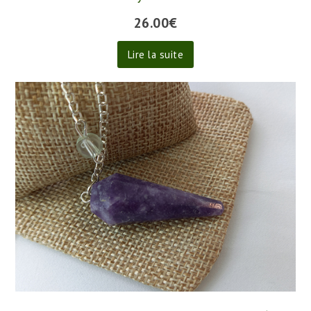
Pendule améthyste cône fin facetté
26.00
€
Lire la suite