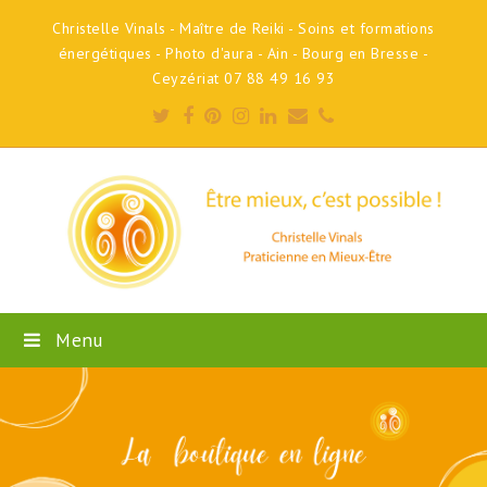
Christelle Vinals - Maître de Reiki - Soins et formations
énergétiques - Photo d'aura - Ain - Bourg en Bresse -
Ceyzériat 07 88 49 16 93
Twitter
Facebook
Pinterest
Instagram
LinkedIn
Email
Phone
Menu