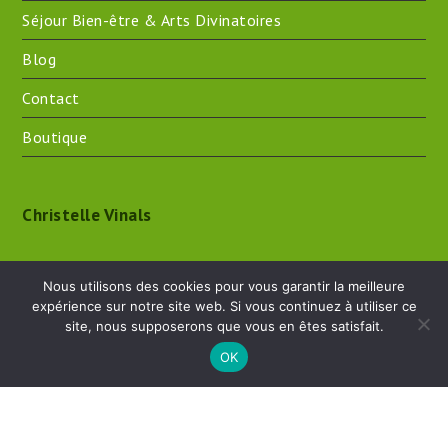
Salons Bien-être & Arts divinatoires
Séjour Bien-être & Arts Divinatoires
Blog
Contact
Boutique
Christelle Vinals
Nous utilisons des cookies pour vous garantir la meilleure
expérience sur notre site web. Si vous continuez à utiliser ce
site, nous supposerons que vous en êtes satisfait.
OK
Crée en 2017 - 2026 - Christelle Vinals - Praticienne en
Mieux - Être
copyright -
Mentions légales