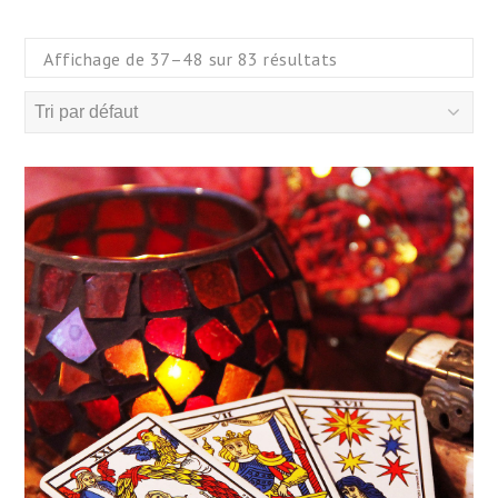
compte
Paypal
via
le
Affichage de 37–48 sur 83 résultats
bouton
[Payer
par
Paypal]
-
Plateforme
de
paiement
sécurisée