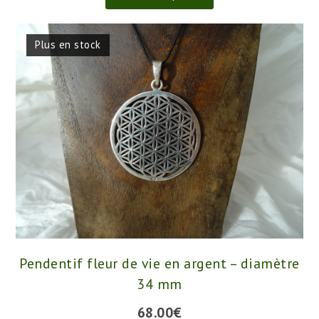
Ce
Choix des options
produit
a
plusieurs
Plus en stock
variations.
Les
options
peuvent
être
choisies
sur
la
page
du
produit
Pendentif fleur de vie en argent – diamètre
34 mm