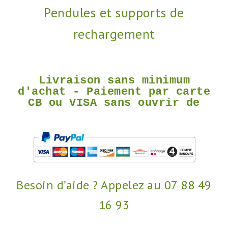
Pendules et supports de
rechargement
Livraison
Livraison sans minimum
sans
d'achat - Paiement par carte
minimum
CB ou VISA sans ouvrir de
d'achat
compte Paypal via le bouton
-
[Payer par Paypal] -
Paiement
par
carte
CB
ou
VISA
sans
Besoin d’aide ? Appelez au 07 88 49
ouvrir
de
16 93