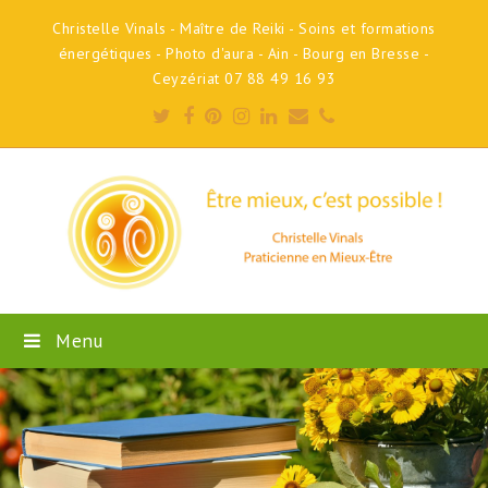
Christelle Vinals - Maître de Reiki - Soins et formations
énergétiques - Photo d'aura - Ain - Bourg en Bresse -
Ceyzériat 07 88 49 16 93
Twitter
Facebook
Pinterest
Instagram
LinkedIn
Email
Phone
Menu