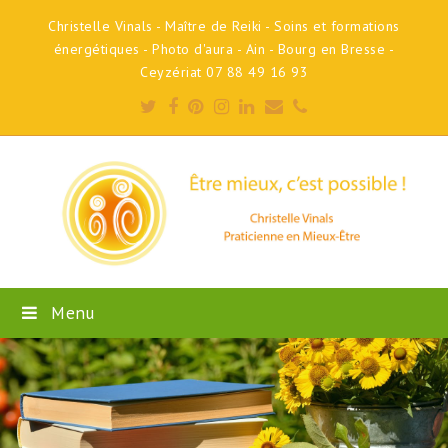
Christelle Vinals - Maître de Reiki - Soins et formations
énergétiques - Photo d'aura - Ain - Bourg en Bresse -
Ceyzériat 07 88 49 16 93
Twitter
Facebook
Pinterest
Instagram
LinkedIn
Email
Phone
Menu