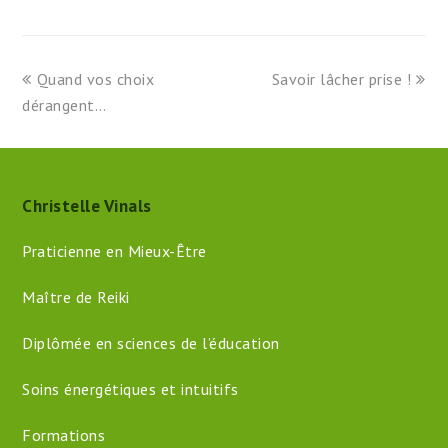
previous
next
Quand vos choix
Savoir lâcher prise !
post:
post:
dérangent…
Christelle Vinals
Praticienne en Mieux-Être
Maître de Reiki
Diplômée en sciences de l’éducation
Soins énergétiques et intuitifs
Formations