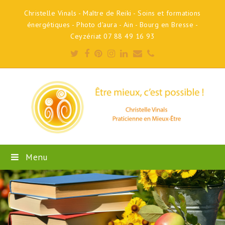
Christelle Vinals - Maître de Reiki - Soins et formations
énergétiques - Photo d'aura - Ain - Bourg en Bresse -
Ceyzériat 07 88 49 16 93
Twitter
Facebook
Pinterest
Instagram
LinkedIn
Email
Phone
Menu