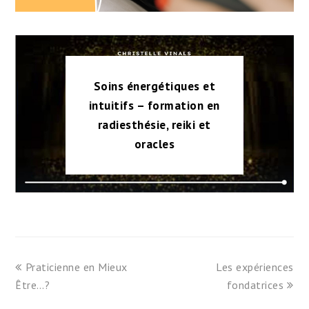
Soins énergétiques et
intuitifs – formation en
radiesthésie, reiki et
oracles
previous
next
Praticienne en Mieux
Les expériences
post:
post:
Être…?
fondatrices