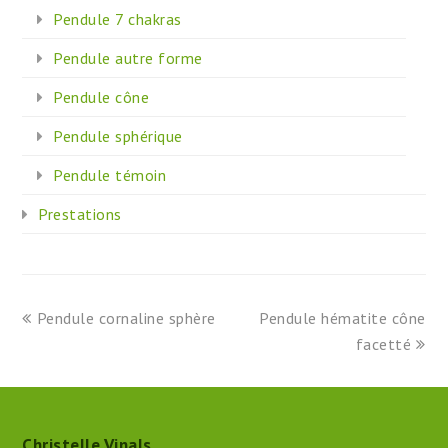
Pendule 7 chakras
Pendule autre forme
Pendule cône
Pendule sphérique
Pendule témoin
Prestations
previous
next
Pendule cornaline sphère
Pendule hématite cône
post:
post:
facetté
Christelle Vinals