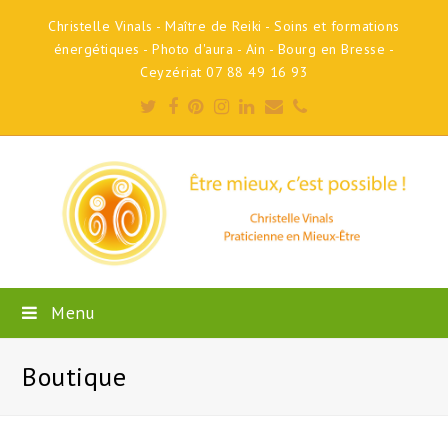
Christelle Vinals - Maître de Reiki - Soins et formations
énergétiques - Photo d'aura - Ain - Bourg en Bresse -
Ceyzériat 07 88 49 16 93
Twitter
Facebook
Pinterest
Instagram
LinkedIn
Email
Phone
Menu
Boutique