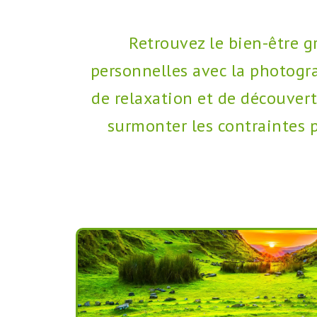
de
création,
abonnez-
Retrouvez le bien-être g
vous
à
personnelles avec la photogra
ma
newsletter
de relaxation et de découvert
et
surmonter les contraintes 
à
mes
réseaux
sociaux
pour
ne
rien
manquer
à
la
rentrée
!