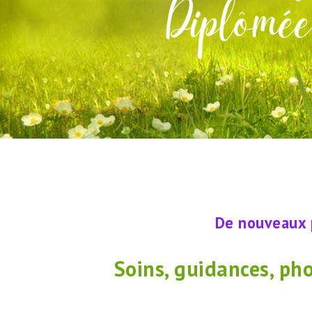
De
De nouveaux proj
nouveaux
projets
Soins, guidances, ph
sont
en
cours