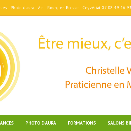
iques - Photo d'aura - Ain - Bourg en Bresse - Ceyzériat 07 88 49 16 9
DANCES
PHOTO D’AURA
FORMATIONS
SALONS BI