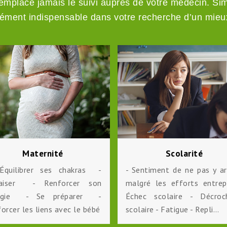
 remplace jamais le suivi auprès de votre médecin. Sim
ément indispensable dans votre recherche d’un mieux
Maternité
Scolarité
quilibrer ses chakras -
- Sentiment de ne pas y ar
paiser - Renforcer son
malgré les efforts entrep
rgie - Se préparer -
Échec scolaire - Décroc
orcer les liens avec le bébé
scolaire - Fatigue - Repli…