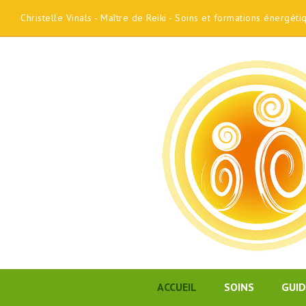
Christelle Vinals - Maître de Reiki - Soins et formations énergét
ACCUEIL
SOINS
GUI