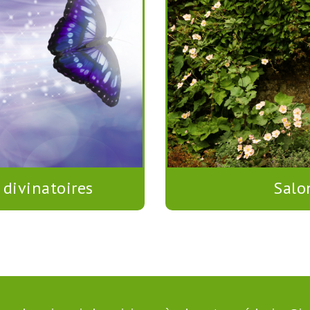
 divinatoires
Salo