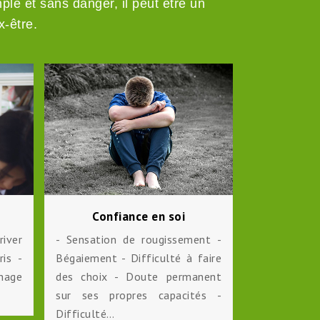
ple et sans danger, il peut être un
-être.
Confiance en soi
Troubl
river
- Sensation de rougissement -
- Sommeil d
ris -
Bégaiement - Difficulté à faire
agité, haché
hage
des choix - Doute permanent
insuffisan
sur ses propres capacités -
l'endormiss
Difficulté…
2° partie…