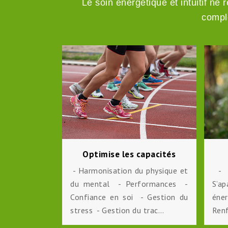
Le soin énergétique et intuitif ne
compl
ien-être
Optimise les capacités
 - Confiance
- Harmonisation du physique et
- É
tion de soi -
du mental - Performances -
S’a
projets -
Confiance en soi - Gestion du
éne
rsonnel -…
stress - Gestion du trac…
Renf