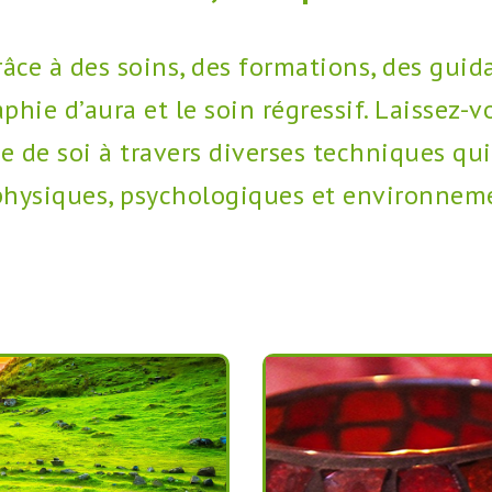
râce à des soins, des formations, des guid
phie d’aura et le soin régressif. Laisse
e de soi à travers diverses techniques qui
physiques, psychologiques et environnem