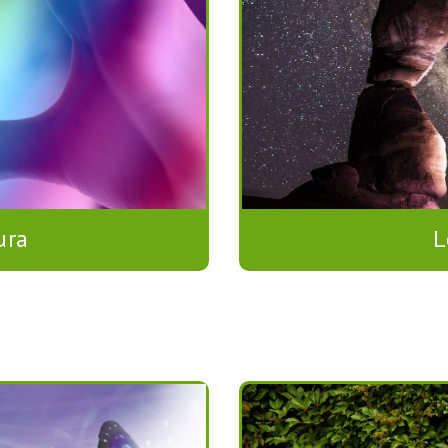
L
ura