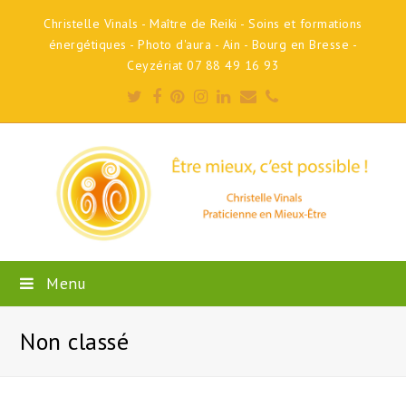
Christelle Vinals - Maître de Reiki - Soins et formations
énergétiques - Photo d'aura - Ain - Bourg en Bresse -
Ceyzériat 07 88 49 16 93
Twitter
Facebook
Pinterest
Instagram
LinkedIn
Email
Phone
Menu
Non classé