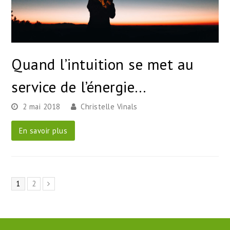
Quand l’intuition se met au
service de l’énergie…
2 mai 2018
Christelle Vinals
En savoir plus
Page
Page
1
2
Suivant